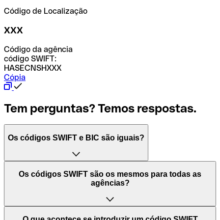
Código de Localização
XXX
Código da agência
código SWIFT:
HASECNSHXXX
Cópia
Tem perguntas? Temos respostas.
Os códigos SWIFT e BIC são iguais?
O acrónimo SWIFT significa "Society for Worldwide
Os códigos SWIFT são os mesmos para todas as
Interbank Financial Telecommunication (Sociedade para
agências?
as Telecomunicações Financeiras Interbancárias
Mundiais)". Trata-se de uma rede mundial onde se
processam pagamentos entre países. Por outro lado, BIC
Depende dos bancos. Nalguns casos, alguns usam o
O que acontece se introduzir um código SWIFT