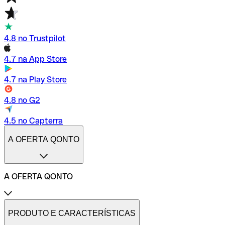
4.8 no Trustpilot
4.7 na App Store
4.7 na Play Store
4.8 no G2
4.5 no Capterra
A OFERTA QONTO
A OFERTA QONTO
Tarifas
Conta profissional online
PRODUTO E CARACTERÍSTICAS
Conta profissional freelance