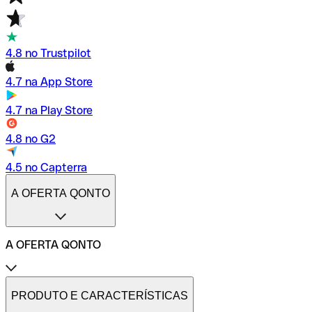
4.8 no Trustpilot
4.7 na App Store
4.7 na Play Store
4.8 no G2
4.5 no Capterra
A OFERTA QONTO
A OFERTA QONTO
Tarifas
Conta profissional online
PRODUTO E CARACTERÍSTICAS
Conta profissional freelance