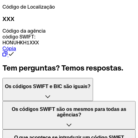
Código de Localização
XXX
Código da agência
código SWIFT:
HONUHKH1XXX
Cópia
Tem perguntas? Temos respostas.
Os códigos SWIFT e BIC são iguais?
O acrónimo SWIFT significa "Society for Worldwide
Os códigos SWIFT são os mesmos para todas as
Interbank Financial Telecommunication (Sociedade para
agências?
as Telecomunicações Financeiras Interbancárias
Mundiais)". Trata-se de uma rede mundial onde se
processam pagamentos entre países. Por outro lado, BIC
Depende dos bancos. Nalguns casos, alguns usam o
O que acontece se introduzir um código SWIFT