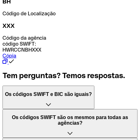
BH
Código de Localização
XXX
Código da agência
código SWIFT:
HWRCCNBHXXX
Cópia
Tem perguntas? Temos respostas.
Os códigos SWIFT e BIC são iguais?
O acrónimo SWIFT significa "Society for Worldwide
Os códigos SWIFT são os mesmos para todas as
Interbank Financial Telecommunication (Sociedade para
agências?
as Telecomunicações Financeiras Interbancárias
Mundiais)". Trata-se de uma rede mundial onde se