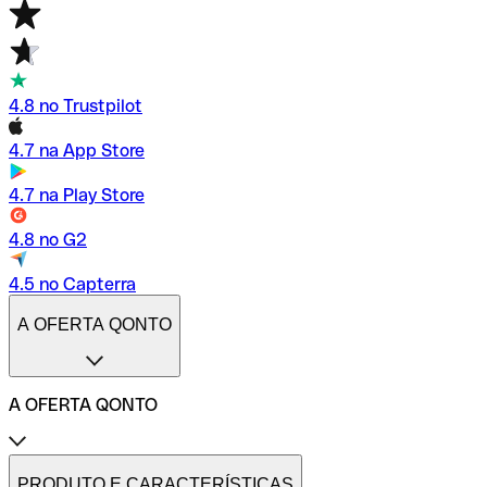
4.8 no Trustpilot
4.7 na App Store
4.7 na Play Store
4.8 no G2
4.5 no Capterra
A OFERTA QONTO
A OFERTA QONTO
Tarifas
Conta profissional online
PRODUTO E CARACTERÍSTICAS