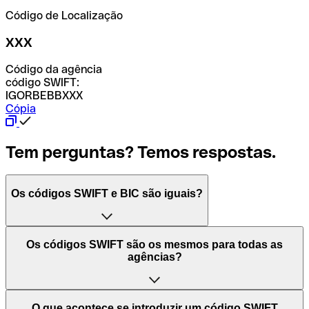
Código de Localização
XXX
Código da agência
código SWIFT:
IGORBEBBXXX
Cópia
Tem perguntas? Temos respostas.
Os códigos SWIFT e BIC são iguais?
O acrónimo SWIFT significa "Society for Worldwide
Os códigos SWIFT são os mesmos para todas as
Interbank Financial Telecommunication (Sociedade para
agências?
as Telecomunicações Financeiras Interbancárias
Mundiais)". Trata-se de uma rede mundial onde se
processam pagamentos entre países. Por outro lado, BIC
Depende dos bancos. Nalguns casos, alguns usam o
O que acontece se introduzir um código SWIFT