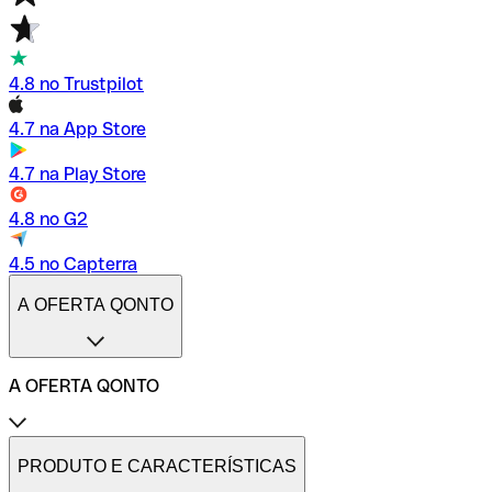
4.8 no Trustpilot
4.7 na App Store
4.7 na Play Store
4.8 no G2
4.5 no Capterra
A OFERTA QONTO
A OFERTA QONTO
Tarifas
Conta profissional online
PRODUTO E CARACTERÍSTICAS
Conta profissional freelance