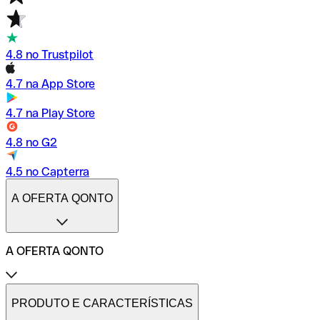
4.8 no Trustpilot
4.7 na App Store
4.7 na Play Store
4.8 no G2
4.5 no Capterra
A OFERTA QONTO
A OFERTA QONTO
Tarifas
Conta profissional online
PRODUTO E CARACTERÍSTICAS
Conta profissional freelance