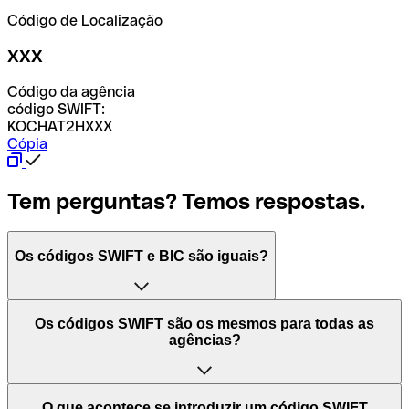
Código de Localização
XXX
Código da agência
código SWIFT:
KOCHAT2HXXX
Cópia
Tem perguntas? Temos respostas.
Os códigos SWIFT e BIC são iguais?
O acrónimo SWIFT significa "Society for Worldwide
Os códigos SWIFT são os mesmos para todas as
Interbank Financial Telecommunication (Sociedade para
agências?
as Telecomunicações Financeiras Interbancárias
Mundiais)". Trata-se de uma rede mundial onde se
processam pagamentos entre países. Por outro lado, BIC
Depende dos bancos. Nalguns casos, alguns usam o
O que acontece se introduzir um código SWIFT