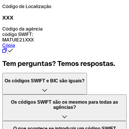
Código de Localização
XXX
Código da agência
código SWIFT:
MATUIE21XXX
Cópia
Tem perguntas? Temos respostas.
Os códigos SWIFT e BIC são iguais?
O acrónimo SWIFT significa "Society for Worldwide
Os códigos SWIFT são os mesmos para todas as
Interbank Financial Telecommunication (Sociedade para
agências?
as Telecomunicações Financeiras Interbancárias
Mundiais)". Trata-se de uma rede mundial onde se
processam pagamentos entre países. Por outro lado, BIC
Depende dos bancos. Nalguns casos, alguns usam o
O que acontece se introduzir um código SWIFT