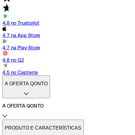
4.8 no Trustpilot
4.7 na App Store
4.7 na Play Store
4.8 no G2
4.5 no Capterra
A OFERTA QONTO
A OFERTA QONTO
Tarifas
Conta profissional online
PRODUTO E CARACTERÍSTICAS
Conta profissional freelance