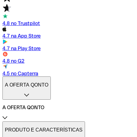
4.8 no Trustpilot
4.7 na App Store
4.7 na Play Store
4.8 no G2
4.5 no Capterra
A OFERTA QONTO
A OFERTA QONTO
Tarifas
Conta profissional online
PRODUTO E CARACTERÍSTICAS
Conta profissional freelance