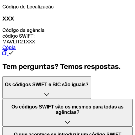
Código de Localização
XXX
Código da agência
código SWIFT:
MAVLIT21XXX
Cópia
Tem perguntas? Temos respostas.
Os códigos SWIFT e BIC são iguais?
O acrónimo SWIFT significa "Society for Worldwide
Os códigos SWIFT são os mesmos para todas as
Interbank Financial Telecommunication (Sociedade para
agências?
as Telecomunicações Financeiras Interbancárias
Mundiais)". Trata-se de uma rede mundial onde se
processam pagamentos entre países. Por outro lado, BIC
Depende dos bancos. Nalguns casos, alguns usam o
O que acontece se introduzir um código SWIFT