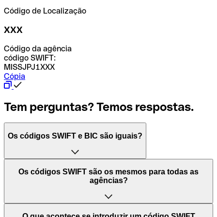
Código de Localização
XXX
Código da agência
código SWIFT:
MISSJPJ1XXX
Cópia
Tem perguntas? Temos respostas.
Os códigos SWIFT e BIC são iguais?
O acrónimo SWIFT significa "Society for Worldwide
Os códigos SWIFT são os mesmos para todas as
Interbank Financial Telecommunication (Sociedade para
agências?
as Telecomunicações Financeiras Interbancárias
Mundiais)". Trata-se de uma rede mundial onde se
processam pagamentos entre países. Por outro lado, BIC
Depende dos bancos. Nalguns casos, alguns usam o
O que acontece se introduzir um código SWIFT