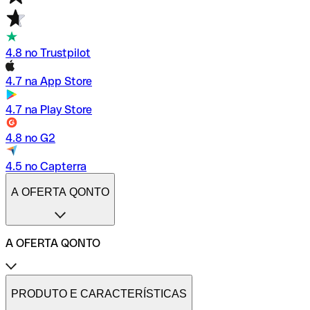
4.8 no Trustpilot
4.7 na App Store
4.7 na Play Store
4.8 no G2
4.5 no Capterra
A OFERTA QONTO
A OFERTA QONTO
Tarifas
Conta profissional online
PRODUTO E CARACTERÍSTICAS
Conta profissional freelance