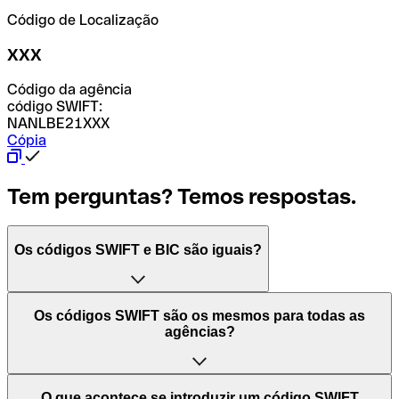
Código de Localização
XXX
Código da agência
código SWIFT:
NANLBE21XXX
Cópia
Tem perguntas? Temos respostas.
Os códigos SWIFT e BIC são iguais?
O acrónimo SWIFT significa "Society for Worldwide
Os códigos SWIFT são os mesmos para todas as
Interbank Financial Telecommunication (Sociedade para
agências?
as Telecomunicações Financeiras Interbancárias
Mundiais)". Trata-se de uma rede mundial onde se
processam pagamentos entre países. Por outro lado, BIC
Depende dos bancos. Nalguns casos, alguns usam o
O que acontece se introduzir um código SWIFT