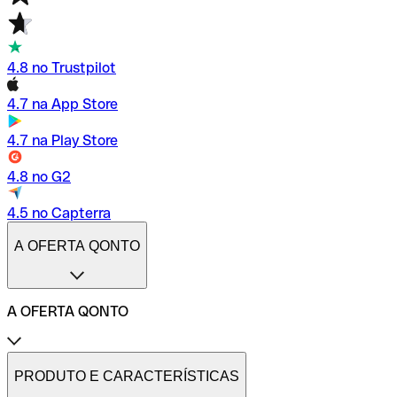
4.8 no Trustpilot
4.7 na App Store
4.7 na Play Store
4.8 no G2
4.5 no Capterra
A OFERTA QONTO
A OFERTA QONTO
Tarifas
Conta profissional online
PRODUTO E CARACTERÍSTICAS
Conta profissional freelance