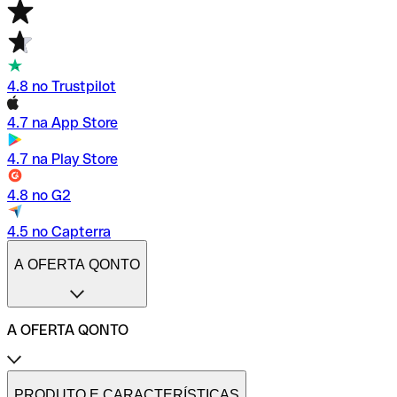
4.8 no Trustpilot
4.7 na App Store
4.7 na Play Store
4.8 no G2
4.5 no Capterra
A OFERTA QONTO
A OFERTA QONTO
Tarifas
Conta profissional online
PRODUTO E CARACTERÍSTICAS