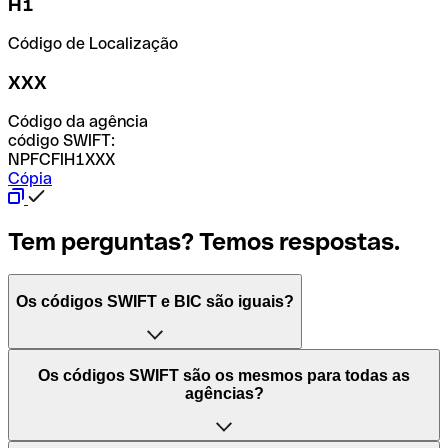
H1
Código de Localização
XXX
Código da agência
código SWIFT:
NPFCFIH1XXX
Cópia
Tem perguntas? Temos respostas.
Os códigos SWIFT e BIC são iguais?
O acrónimo SWIFT significa "Society for Worldwide
Os códigos SWIFT são os mesmos para todas as
Interbank Financial Telecommunication (Sociedade para
agências?
as Telecomunicações Financeiras Interbancárias
Mundiais)". Trata-se de uma rede mundial onde se