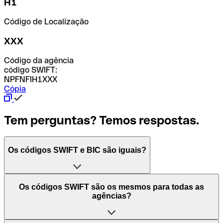
H1
Código de Localização
XXX
Código da agência
código SWIFT:
NPFNFIH1XXX
Cópia
Tem perguntas? Temos respostas.
Os códigos SWIFT e BIC são iguais?
O acrónimo SWIFT significa "Society for Worldwide
Os códigos SWIFT são os mesmos para todas as
Interbank Financial Telecommunication (Sociedade para
agências?
as Telecomunicações Financeiras Interbancárias
Mundiais)". Trata-se de uma rede mundial onde se