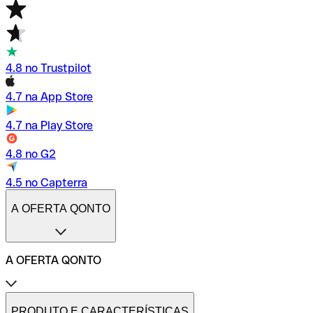
4.8 no Trustpilot
4.7 na App Store
4.7 na Play Store
4.8 no G2
4.5 no Capterra
A OFERTA QONTO
A OFERTA QONTO
Tarifas
Conta profissional online
PRODUTO E CARACTERÍSTICAS