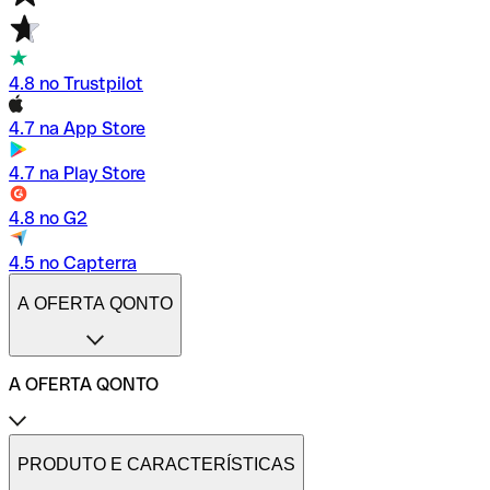
4.8 no Trustpilot
4.7 na App Store
4.7 na Play Store
4.8 no G2
4.5 no Capterra
A OFERTA QONTO
A OFERTA QONTO
Tarifas
Conta profissional online
PRODUTO E CARACTERÍSTICAS
Conta profissional freelance