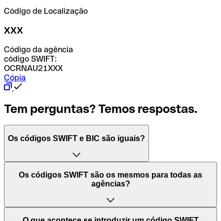
Código de Localização
XXX
Código da agência
código SWIFT:
OCRNAU21XXX
Cópia
Tem perguntas? Temos respostas.
Os códigos SWIFT e BIC são iguais?
O acrónimo SWIFT significa "Society for Worldwide
Os códigos SWIFT são os mesmos para todas as
Interbank Financial Telecommunication (Sociedade para
agências?
as Telecomunicações Financeiras Interbancárias
Mundiais)". Trata-se de uma rede mundial onde se
processam pagamentos entre países. Por outro lado, BIC
Depende dos bancos. Nalguns casos, alguns usam o
O que acontece se introduzir um código SWIFT