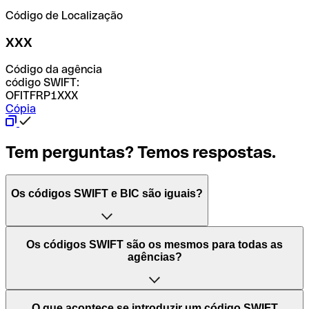
Código de Localização
XXX
Código da agência
código SWIFT:
OFITFRP1XXX
Cópia
Tem perguntas? Temos respostas.
Os códigos SWIFT e BIC são iguais?
O acrónimo SWIFT significa "Society for Worldwide
Os códigos SWIFT são os mesmos para todas as
Interbank Financial Telecommunication (Sociedade para
agências?
as Telecomunicações Financeiras Interbancárias
Mundiais)". Trata-se de uma rede mundial onde se
processam pagamentos entre países. Por outro lado, BIC
Depende dos bancos. Nalguns casos, alguns usam o
O que acontece se introduzir um código SWIFT