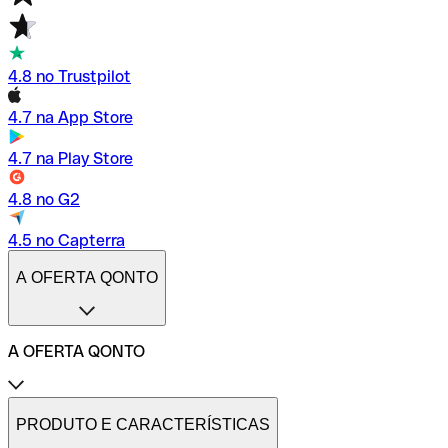
4.8 no Trustpilot
4.7 na App Store
4.7 na Play Store
4.8 no G2
4.5 no Capterra
A OFERTA QONTO
A OFERTA QONTO
Tarifas
Conta profissional online
PRODUTO E CARACTERÍSTICAS
Conta profissional freelance