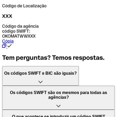
Código de Localização
XXX
Código da agência
código SWIFT:
OKOMATWWXXX
Cópia
Tem perguntas? Temos respostas.
Os códigos SWIFT e BIC são iguais?
O acrónimo SWIFT significa "Society for Worldwide
Os códigos SWIFT são os mesmos para todas as
Interbank Financial Telecommunication (Sociedade para
agências?
as Telecomunicações Financeiras Interbancárias
Mundiais)". Trata-se de uma rede mundial onde se
processam pagamentos entre países. Por outro lado, BIC
Depende dos bancos. Nalguns casos, alguns usam o
O que acontece se introduzir um código SWIFT