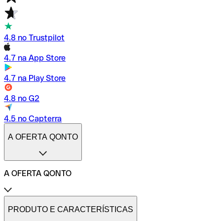
4.8 no Trustpilot
4.7 na App Store
4.7 na Play Store
4.8 no G2
4.5 no Capterra
A OFERTA QONTO
A OFERTA QONTO
Tarifas
Conta profissional online
PRODUTO E CARACTERÍSTICAS
Conta profissional freelance