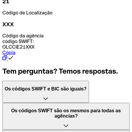
21
Código de Localização
XXX
Código da agência
código SWIFT:
OLCCIE21XXX
Cópia
Tem perguntas? Temos respostas.
Os códigos SWIFT e BIC são iguais?
O acrónimo SWIFT significa "Society for Worldwide
Os códigos SWIFT são os mesmos para todas as
Interbank Financial Telecommunication (Sociedade para
agências?
as Telecomunicações Financeiras Interbancárias
Mundiais)". Trata-se de uma rede mundial onde se