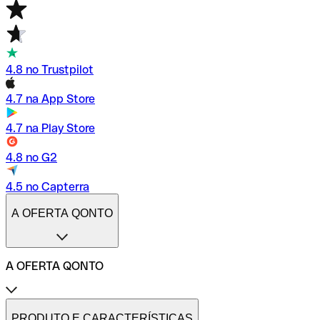
4.8 no Trustpilot
4.7 na App Store
4.7 na Play Store
4.8 no G2
4.5 no Capterra
A OFERTA QONTO
A OFERTA QONTO
Tarifas
Conta profissional online
PRODUTO E CARACTERÍSTICAS