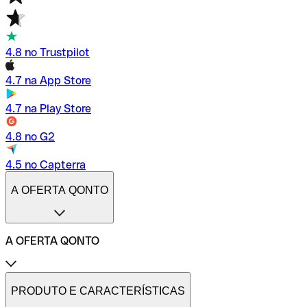
4.8 no Trustpilot
4.7 na App Store
4.7 na Play Store
4.8 no G2
4.5 no Capterra
A OFERTA QONTO
A OFERTA QONTO
Tarifas
Conta profissional online
PRODUTO E CARACTERÍSTICAS
Conta profissional freelance