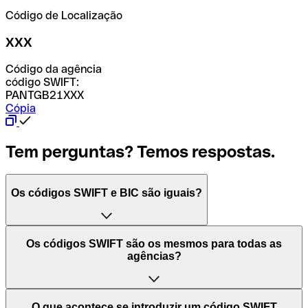
Código de Localização
XXX
Código da agência
código SWIFT:
PANTGB21XXX
Cópia
Tem perguntas? Temos respostas.
Os códigos SWIFT e BIC são iguais?
O acrónimo SWIFT significa "Society for Worldwide
Os códigos SWIFT são os mesmos para todas as
Interbank Financial Telecommunication (Sociedade para
agências?
as Telecomunicações Financeiras Interbancárias
Mundiais)". Trata-se de uma rede mundial onde se
processam pagamentos entre países. Por outro lado, BIC
Depende dos bancos. Nalguns casos, alguns usam o
O que acontece se introduzir um código SWIFT