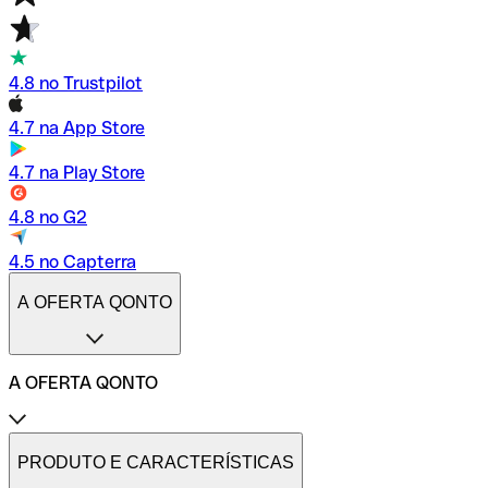
4.8 no Trustpilot
4.7 na App Store
4.7 na Play Store
4.8 no G2
4.5 no Capterra
A OFERTA QONTO
A OFERTA QONTO
Tarifas
Conta profissional online
PRODUTO E CARACTERÍSTICAS
Conta profissional freelance