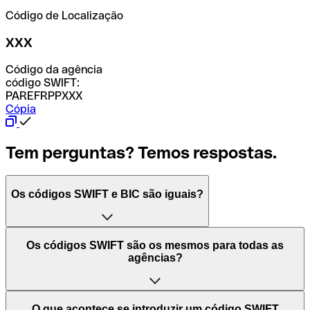
Código de Localização
XXX
Código da agência
código SWIFT:
PAREFRPPXXX
Cópia
Tem perguntas? Temos respostas.
Os códigos SWIFT e BIC são iguais?
O acrónimo SWIFT significa "Society for Worldwide
Os códigos SWIFT são os mesmos para todas as
Interbank Financial Telecommunication (Sociedade para
agências?
as Telecomunicações Financeiras Interbancárias
Mundiais)". Trata-se de uma rede mundial onde se
processam pagamentos entre países. Por outro lado, BIC
Depende dos bancos. Nalguns casos, alguns usam o
O que acontece se introduzir um código SWIFT