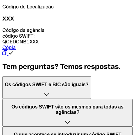
Código de Localização
XXX
Código da agência
código SWIFT:
QCEDCNB1XXX
Cópia
Tem perguntas? Temos respostas.
Os códigos SWIFT e BIC são iguais?
O acrónimo SWIFT significa "Society for Worldwide
Os códigos SWIFT são os mesmos para todas as
Interbank Financial Telecommunication (Sociedade para
agências?
as Telecomunicações Financeiras Interbancárias
Mundiais)". Trata-se de uma rede mundial onde se
processam pagamentos entre países. Por outro lado, BIC
Depende dos bancos. Nalguns casos, alguns usam o
O que acontece se introduzir um código SWIFT