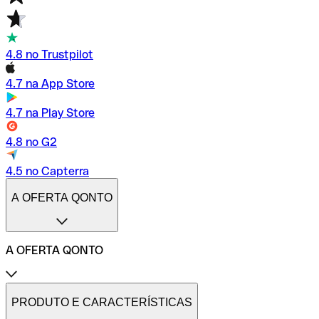
4.8 no Trustpilot
4.7 na App Store
4.7 na Play Store
4.8 no G2
4.5 no Capterra
A OFERTA QONTO
A OFERTA QONTO
Tarifas
Conta profissional online
PRODUTO E CARACTERÍSTICAS
Conta profissional freelance