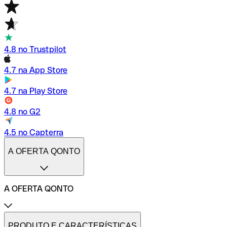
4.8 no Trustpilot
4.7 na App Store
4.7 na Play Store
4.8 no G2
4.5 no Capterra
A OFERTA QONTO
A OFERTA QONTO
Tarifas
Conta profissional online
PRODUTO E CARACTERÍSTICAS