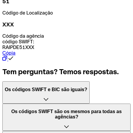
51
Código de Localização
XXX
Código da agência
código SWIFT:
RAIPDE51XXX
Cópia
Tem perguntas? Temos respostas.
Os códigos SWIFT e BIC são iguais?
O acrónimo SWIFT significa "Society for Worldwide
Os códigos SWIFT são os mesmos para todas as
Interbank Financial Telecommunication (Sociedade para
agências?
as Telecomunicações Financeiras Interbancárias
Mundiais)". Trata-se de uma rede mundial onde se