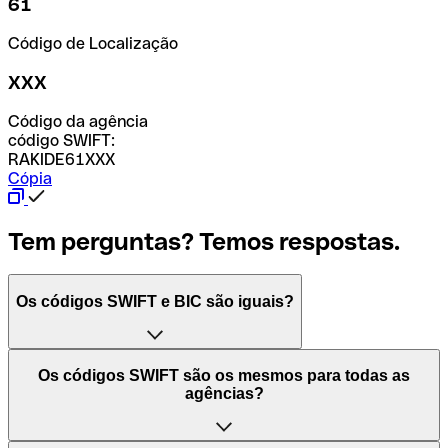
61
Código de Localização
XXX
Código da agência
código SWIFT:
RAKIDE61XXX
Cópia
Tem perguntas? Temos respostas.
Os códigos SWIFT e BIC são iguais?
O acrónimo SWIFT significa "Society for Worldwide
Os códigos SWIFT são os mesmos para todas as
Interbank Financial Telecommunication (Sociedade para
agências?
as Telecomunicações Financeiras Interbancárias
Mundiais)". Trata-se de uma rede mundial onde se