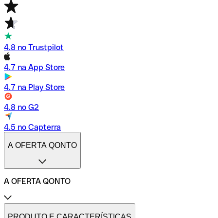
4.8 no Trustpilot
4.7 na App Store
4.7 na Play Store
4.8 no G2
4.5 no Capterra
A OFERTA QONTO
A OFERTA QONTO
Tarifas
Conta profissional online
PRODUTO E CARACTERÍSTICAS