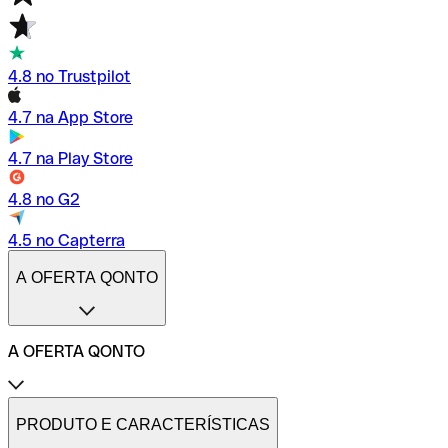
4.8 no Trustpilot
4.7 na App Store
4.7 na Play Store
4.8 no G2
4.5 no Capterra
A OFERTA QONTO
A OFERTA QONTO
Tarifas
Conta profissional online
PRODUTO E CARACTERÍSTICAS
Conta profissional freelance