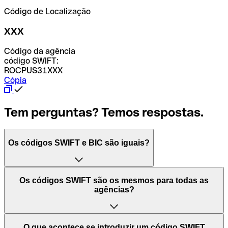
Código de Localização
XXX
Código da agência
código SWIFT:
ROCPUS31XXX
Cópia
Tem perguntas? Temos respostas.
Os códigos SWIFT e BIC são iguais?
O acrónimo SWIFT significa "Society for Worldwide
Os códigos SWIFT são os mesmos para todas as
Interbank Financial Telecommunication (Sociedade para
agências?
as Telecomunicações Financeiras Interbancárias
Mundiais)". Trata-se de uma rede mundial onde se
processam pagamentos entre países. Por outro lado, BIC
Depende dos bancos. Nalguns casos, alguns usam o
O que acontece se introduzir um código SWIFT