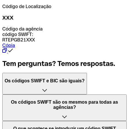
Código de Localização
XXX
Código da agência
código SWIFT:
RTEPGB21XXX
Cópia
Tem perguntas? Temos respostas.
Os códigos SWIFT e BIC são iguais?
O acrónimo SWIFT significa "Society for Worldwide
Os códigos SWIFT são os mesmos para todas as
Interbank Financial Telecommunication (Sociedade para
agências?
as Telecomunicações Financeiras Interbancárias
Mundiais)". Trata-se de uma rede mundial onde se
processam pagamentos entre países. Por outro lado, BIC
Depende dos bancos. Nalguns casos, alguns usam o
O que acontece se introduzir um código SWIFT