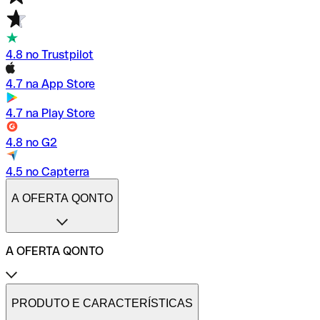
4.8 no Trustpilot
4.7 na App Store
4.7 na Play Store
4.8 no G2
4.5 no Capterra
A OFERTA QONTO
A OFERTA QONTO
Tarifas
Conta profissional online
PRODUTO E CARACTERÍSTICAS
Conta profissional freelance