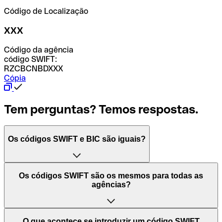
Código de Localização
XXX
Código da agência
código SWIFT:
RZCBCNBDXXX
Cópia
Tem perguntas? Temos respostas.
Os códigos SWIFT e BIC são iguais?
O acrónimo SWIFT significa "Society for Worldwide
Os códigos SWIFT são os mesmos para todas as
Interbank Financial Telecommunication (Sociedade para
agências?
as Telecomunicações Financeiras Interbancárias
Mundiais)". Trata-se de uma rede mundial onde se
processam pagamentos entre países. Por outro lado, BIC
Depende dos bancos. Nalguns casos, alguns usam o
O que acontece se introduzir um código SWIFT