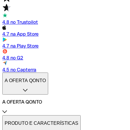
4.8 no Trustpilot
4.7 na App Store
4.7 na Play Store
4.8 no G2
4.5 no Capterra
A OFERTA QONTO
A OFERTA QONTO
Tarifas
Conta profissional online
PRODUTO E CARACTERÍSTICAS
Conta profissional freelance