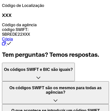
Código de Localização
XXX
Código da agência
código SWIFT:
SBREDE22XXX
Cópia
Tem perguntas? Temos respostas.
Os códigos SWIFT e BIC são iguais?
O acrónimo SWIFT significa "Society for Worldwide
Os códigos SWIFT são os mesmos para todas as
Interbank Financial Telecommunication (Sociedade para
agências?
as Telecomunicações Financeiras Interbancárias
Mundiais)". Trata-se de uma rede mundial onde se
processam pagamentos entre países. Por outro lado, BIC
Depende dos bancos. Nalguns casos, alguns usam o
O que acontece se introduzir um código SWIFT