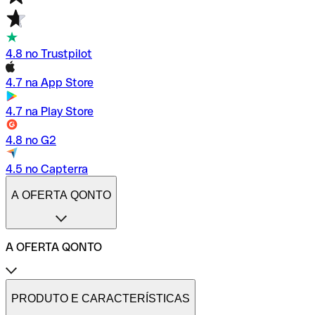
4.8 no Trustpilot
4.7 na App Store
4.7 na Play Store
4.8 no G2
4.5 no Capterra
A OFERTA QONTO
A OFERTA QONTO
Tarifas
Conta profissional online
PRODUTO E CARACTERÍSTICAS
Conta profissional freelance