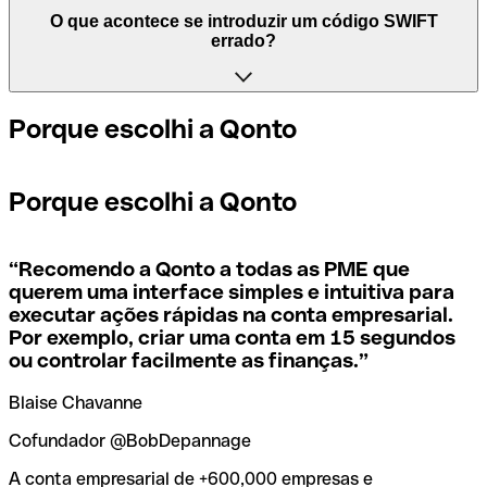
processam pagamentos entre países. Por outro lado, BIC
Depende dos bancos. Nalguns casos, alguns usam o
O que acontece se introduzir um código SWIFT
significa "Bank Identifier Code (Código de Identificação
mesmo código SWIFT, independentemente da agência.
errado?
de Empresa)" e é uma sequência de caracteres, composta
Noutros, alguns bancos preferem ter um código SWIFT
por letras e números, necessária para atribuir uma
específico para cada agência.
transferência internacional.
Se, por acaso, enviar o pagamento errado para um código
Porque escolhi a Qonto
SWIFT que existe, o banco destinatário deve assinalar
Se quiser saber qual é a agência mencionada no seu
Os termos BIC e SWIFT são muitas vezes utilizados
que não gere a conta do destinatário e fazer o estorno do
código SWIFT, tem de verificar os últimos dígitos. Se o
indistintamente no dia a dia para mencionar o código para
pagamento.
Porque escolhi a Qonto
seu código termina em XXX, significa que tem o código
pagamentos internacionais.
SWIFT da sede. Caso contrário, significa que tem o código
de uma das agências locais.
Se perceber que utilizou o código SWIFT errado, deve
“
Recomendo a Qonto a todas as PME que
contactar imediatamente o seu banco e pedir o
querem uma interface simples e intuitiva para
cancelamento da transação.
executar ações rápidas na conta empresarial.
Se não tem a certeza de qual o código SWIFT que deve
Por exemplo, criar uma conta em 15 segundos
usar, use a nossa ferramenta de pesquisa de códigos
SWIFT por nome do banco.
ou controlar facilmente as finanças.
”
Para evitar estas situações desagradáveis, a Qonto criou
uma ferramenta de
verificação e pesquisa de códigos
Blaise Chavanne
SWIFT
, que é muito útil para encontrar e confirmar os
códigos SWIFT antes de fazer uma transferência.
Cofundador @BobDepannage
A conta empresarial de +600,000 empresas e