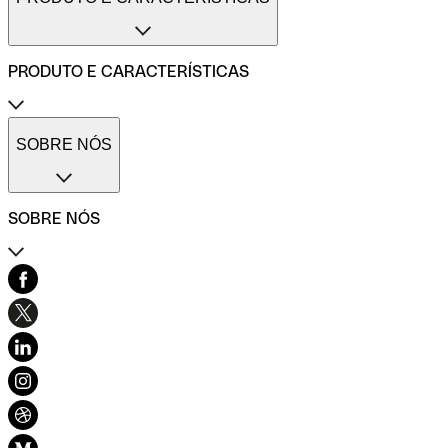
Conta profissional freelance
Conta profissional para pequenas empresas
Conta profissional para médias empresas
PRODUTO E CARACTERÍSTICAS
Métodos de pagamento
Transferências internacionais
Transferências imediatas
Cartões de pagamento Qonto
Gestão de despesas profissionais
Cartão One
SOBRE NÓS
Comparadores de contas de empresas
Cartão Plus
Calculadora do ROI
Cartão X
Códigos SWIFT/BIC
Cartão virtual
SOBRE NÓS
Cartões imediatos
Cartão combustível
Cartão refeição
Contacto
Seguro do cartão
Centro de Ajuda
Pré-contabilidade simplificada
História e valores
Várias contas
Blog
Gestão de facturas
Carta de ética
Facturas de fornecedores
Desenvolvimento sustentável e inclusão
Diversidade, Equidade e Inclusão
Recomendar Qonto
Mapa do sítio
Conexão Qonto