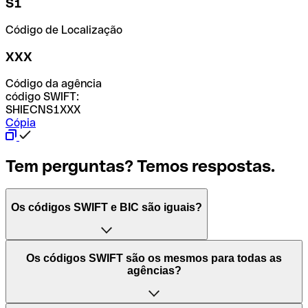
S1
Código de Localização
XXX
Código da agência
código SWIFT:
SHIECNS1XXX
Cópia
Tem perguntas? Temos respostas.
Os códigos SWIFT e BIC são iguais?
O acrónimo SWIFT significa "Society for Worldwide
Os códigos SWIFT são os mesmos para todas as
Interbank Financial Telecommunication (Sociedade para
agências?
as Telecomunicações Financeiras Interbancárias
Mundiais)". Trata-se de uma rede mundial onde se