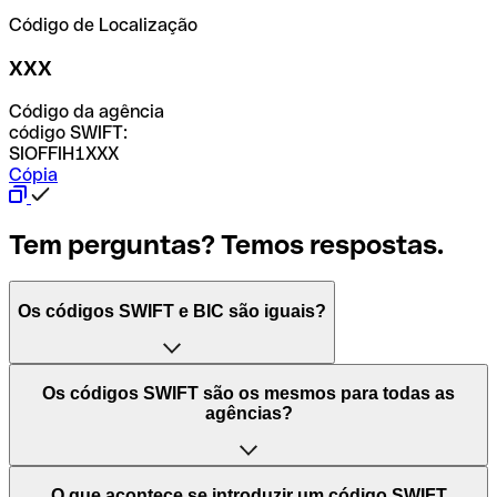
Código de Localização
XXX
Código da agência
código SWIFT:
SIOFFIH1XXX
Cópia
Tem perguntas? Temos respostas.
Os códigos SWIFT e BIC são iguais?
O acrónimo SWIFT significa "Society for Worldwide
Os códigos SWIFT são os mesmos para todas as
Interbank Financial Telecommunication (Sociedade para
agências?
as Telecomunicações Financeiras Interbancárias
Mundiais)". Trata-se de uma rede mundial onde se
processam pagamentos entre países. Por outro lado, BIC
Depende dos bancos. Nalguns casos, alguns usam o
O que acontece se introduzir um código SWIFT