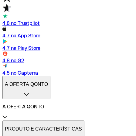
4.8 no Trustpilot
4.7 na App Store
4.7 na Play Store
4.8 no G2
4.5 no Capterra
A OFERTA QONTO
A OFERTA QONTO
Tarifas
Conta profissional online
PRODUTO E CARACTERÍSTICAS
Conta profissional freelance