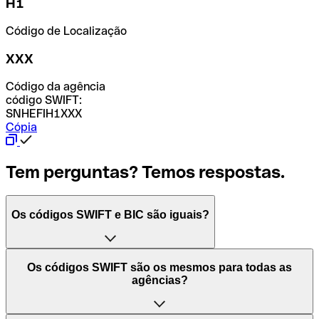
H1
Código de Localização
XXX
Código da agência
código SWIFT:
SNHEFIH1XXX
Cópia
Tem perguntas? Temos respostas.
Os códigos SWIFT e BIC são iguais?
O acrónimo SWIFT significa "Society for Worldwide
Os códigos SWIFT são os mesmos para todas as
Interbank Financial Telecommunication (Sociedade para
agências?
as Telecomunicações Financeiras Interbancárias
Mundiais)". Trata-se de uma rede mundial onde se