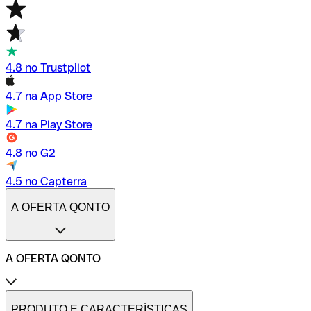
4.8 no Trustpilot
4.7 na App Store
4.7 na Play Store
4.8 no G2
4.5 no Capterra
A OFERTA QONTO
A OFERTA QONTO
Tarifas
Conta profissional online
PRODUTO E CARACTERÍSTICAS