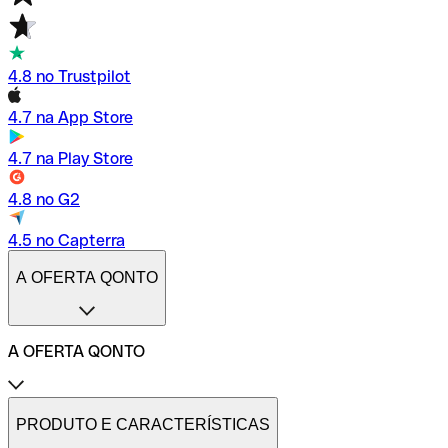
4.8 no Trustpilot
4.7 na App Store
4.7 na Play Store
4.8 no G2
4.5 no Capterra
A OFERTA QONTO
A OFERTA QONTO
Tarifas
Conta profissional online
PRODUTO E CARACTERÍSTICAS
Conta profissional freelance