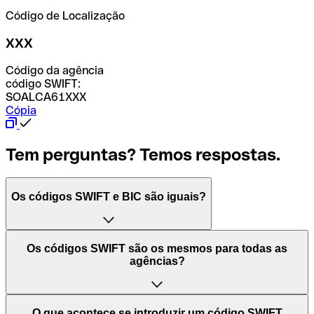
Código de Localização
XXX
Código da agência
código SWIFT:
SOALCA61XXX
Cópia
Tem perguntas? Temos respostas.
Os códigos SWIFT e BIC são iguais?
O acrónimo SWIFT significa "Society for Worldwide
Os códigos SWIFT são os mesmos para todas as
Interbank Financial Telecommunication (Sociedade para
agências?
as Telecomunicações Financeiras Interbancárias
Mundiais)". Trata-se de uma rede mundial onde se
processam pagamentos entre países. Por outro lado, BIC
Depende dos bancos. Nalguns casos, alguns usam o
O que acontece se introduzir um código SWIFT