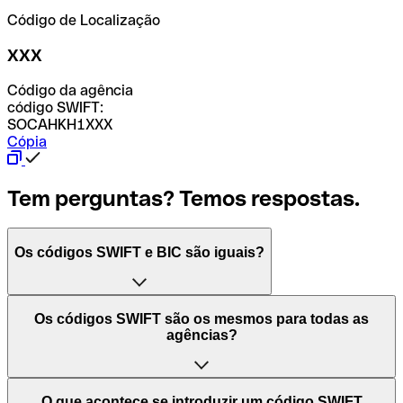
Código de Localização
XXX
Código da agência
código SWIFT:
SOCAHKH1XXX
Cópia
Tem perguntas? Temos respostas.
Os códigos SWIFT e BIC são iguais?
O acrónimo SWIFT significa "Society for Worldwide
Os códigos SWIFT são os mesmos para todas as
Interbank Financial Telecommunication (Sociedade para
agências?
as Telecomunicações Financeiras Interbancárias
Mundiais)". Trata-se de uma rede mundial onde se
processam pagamentos entre países. Por outro lado, BIC
Depende dos bancos. Nalguns casos, alguns usam o
O que acontece se introduzir um código SWIFT