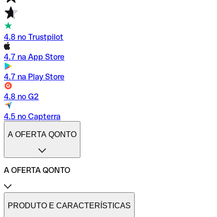
4.8 no Trustpilot
4.7 na App Store
4.7 na Play Store
4.8 no G2
4.5 no Capterra
A OFERTA QONTO
A OFERTA QONTO
Tarifas
Conta profissional online
PRODUTO E CARACTERÍSTICAS
Conta profissional freelance