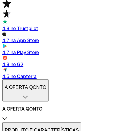
4.8 no Trustpilot
4.7 na App Store
4.7 na Play Store
4.8 no G2
4.5 no Capterra
A OFERTA QONTO
A OFERTA QONTO
Tarifas
Conta profissional online
PRODUTO E CARACTERÍSTICAS