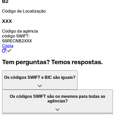
B2
Código de Localização
XXX
Código da agência
código SWIFT:
SSRECNB2XXX
Cópia
Tem perguntas? Temos respostas.
Os códigos SWIFT e BIC são iguais?
O acrónimo SWIFT significa "Society for Worldwide
Os códigos SWIFT são os mesmos para todas as
Interbank Financial Telecommunication (Sociedade para
agências?
as Telecomunicações Financeiras Interbancárias
Mundiais)". Trata-se de uma rede mundial onde se