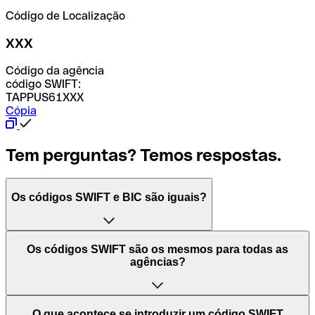
Código de Localização
XXX
Código da agência
código SWIFT:
TAPPUS61XXX
Cópia
Tem perguntas? Temos respostas.
Os códigos SWIFT e BIC são iguais?
O acrónimo SWIFT significa "Society for Worldwide
Os códigos SWIFT são os mesmos para todas as
Interbank Financial Telecommunication (Sociedade para
agências?
as Telecomunicações Financeiras Interbancárias
Mundiais)". Trata-se de uma rede mundial onde se
processam pagamentos entre países. Por outro lado, BIC
Depende dos bancos. Nalguns casos, alguns usam o
O que acontece se introduzir um código SWIFT