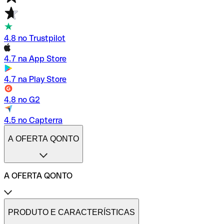
4.8 no Trustpilot
4.7 na App Store
4.7 na Play Store
4.8 no G2
4.5 no Capterra
A OFERTA QONTO
A OFERTA QONTO
Tarifas
Conta profissional online
PRODUTO E CARACTERÍSTICAS
Conta profissional freelance