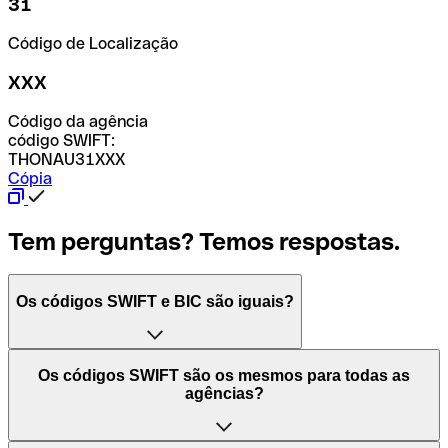
31
Código de Localização
XXX
Código da agência
código SWIFT:
THONAU31XXX
Cópia
Tem perguntas? Temos respostas.
Os códigos SWIFT e BIC são iguais?
O acrónimo SWIFT significa "Society for Worldwide
Os códigos SWIFT são os mesmos para todas as
Interbank Financial Telecommunication (Sociedade para
agências?
as Telecomunicações Financeiras Interbancárias
Mundiais)". Trata-se de uma rede mundial onde se