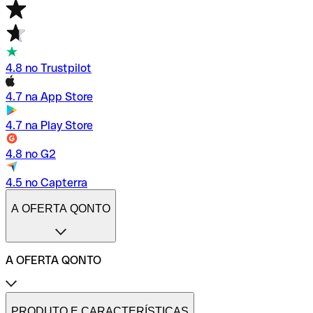
4.8 no Trustpilot
4.7 na App Store
4.7 na Play Store
4.8 no G2
4.5 no Capterra
A OFERTA QONTO
A OFERTA QONTO
Tarifas
Conta profissional online
PRODUTO E CARACTERÍSTICAS