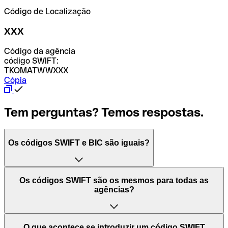
Código de Localização
XXX
Código da agência
código SWIFT:
TKOMATWWXXX
Cópia
Tem perguntas? Temos respostas.
Os códigos SWIFT e BIC são iguais?
O acrónimo SWIFT significa "Society for Worldwide
Os códigos SWIFT são os mesmos para todas as
Interbank Financial Telecommunication (Sociedade para
agências?
as Telecomunicações Financeiras Interbancárias
Mundiais)". Trata-se de uma rede mundial onde se
processam pagamentos entre países. Por outro lado, BIC
Depende dos bancos. Nalguns casos, alguns usam o
O que acontece se introduzir um código SWIFT