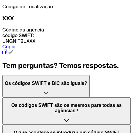
Código de Localização
XXX
Código da agência
código SWIFT:
UNGNIT21XXX
Cópia
Tem perguntas? Temos respostas.
Os códigos SWIFT e BIC são iguais?
O acrónimo SWIFT significa "Society for Worldwide
Os códigos SWIFT são os mesmos para todas as
Interbank Financial Telecommunication (Sociedade para
agências?
as Telecomunicações Financeiras Interbancárias
Mundiais)". Trata-se de uma rede mundial onde se
processam pagamentos entre países. Por outro lado, BIC
Depende dos bancos. Nalguns casos, alguns usam o
O que acontece se introduzir um código SWIFT