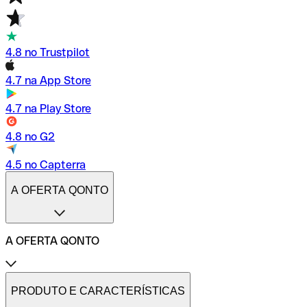
4.8 no Trustpilot
4.7 na App Store
4.7 na Play Store
4.8 no G2
4.5 no Capterra
A OFERTA QONTO
A OFERTA QONTO
Tarifas
Conta profissional online
PRODUTO E CARACTERÍSTICAS
Conta profissional freelance