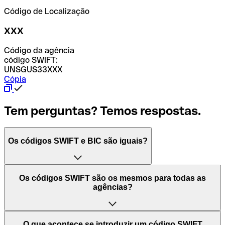
Código de Localização
XXX
Código da agência
código SWIFT:
UNSGUS33XXX
Cópia
Tem perguntas? Temos respostas.
Os códigos SWIFT e BIC são iguais?
O acrónimo SWIFT significa "Society for Worldwide
Os códigos SWIFT são os mesmos para todas as
Interbank Financial Telecommunication (Sociedade para
agências?
as Telecomunicações Financeiras Interbancárias
Mundiais)". Trata-se de uma rede mundial onde se
processam pagamentos entre países. Por outro lado, BIC
Depende dos bancos. Nalguns casos, alguns usam o
O que acontece se introduzir um código SWIFT