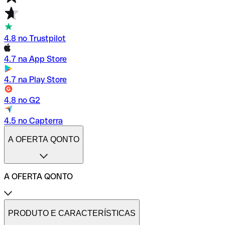
4.8 no Trustpilot
4.7 na App Store
4.7 na Play Store
4.8 no G2
4.5 no Capterra
A OFERTA QONTO
A OFERTA QONTO
Tarifas
Conta profissional online
PRODUTO E CARACTERÍSTICAS
Conta profissional freelance