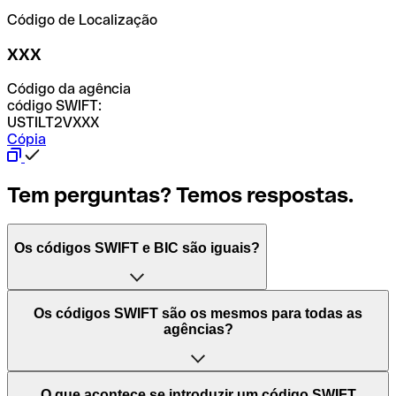
Código de Localização
XXX
Código da agência
código SWIFT:
USTILT2VXXX
Cópia
Tem perguntas? Temos respostas.
Os códigos SWIFT e BIC são iguais?
O acrónimo SWIFT significa "Society for Worldwide
Os códigos SWIFT são os mesmos para todas as
Interbank Financial Telecommunication (Sociedade para
agências?
as Telecomunicações Financeiras Interbancárias
Mundiais)". Trata-se de uma rede mundial onde se
processam pagamentos entre países. Por outro lado, BIC
Depende dos bancos. Nalguns casos, alguns usam o
O que acontece se introduzir um código SWIFT