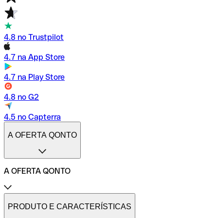
4.8 no Trustpilot
4.7 na App Store
4.7 na Play Store
4.8 no G2
4.5 no Capterra
A OFERTA QONTO
A OFERTA QONTO
Tarifas
Conta profissional online
PRODUTO E CARACTERÍSTICAS
Conta profissional freelance