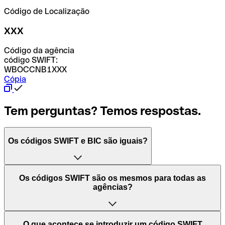
Código de Localização
XXX
Código da agência
código SWIFT:
WBOCCNB1XXX
Cópia
Tem perguntas? Temos respostas.
Os códigos SWIFT e BIC são iguais?
O acrónimo SWIFT significa "Society for Worldwide
Os códigos SWIFT são os mesmos para todas as
Interbank Financial Telecommunication (Sociedade para
agências?
as Telecomunicações Financeiras Interbancárias
Mundiais)". Trata-se de uma rede mundial onde se
processam pagamentos entre países. Por outro lado, BIC
Depende dos bancos. Nalguns casos, alguns usam o
O que acontece se introduzir um código SWIFT