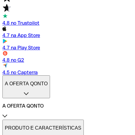
4.8 no Trustpilot
4.7 na App Store
4.7 na Play Store
4.8 no G2
4.5 no Capterra
A OFERTA QONTO
A OFERTA QONTO
Tarifas
Conta profissional online
PRODUTO E CARACTERÍSTICAS
Conta profissional freelance