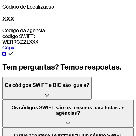
Código de Localização
XXX
Código da agência
código SWIFT:
WERRCZ21XXX
Cópia
Tem perguntas? Temos respostas.
Os códigos SWIFT e BIC são iguais?
O acrónimo SWIFT significa "Society for Worldwide
Os códigos SWIFT são os mesmos para todas as
Interbank Financial Telecommunication (Sociedade para
agências?
as Telecomunicações Financeiras Interbancárias
Mundiais)". Trata-se de uma rede mundial onde se
processam pagamentos entre países. Por outro lado, BIC
Depende dos bancos. Nalguns casos, alguns usam o
O que acontece se introduzir um código SWIFT