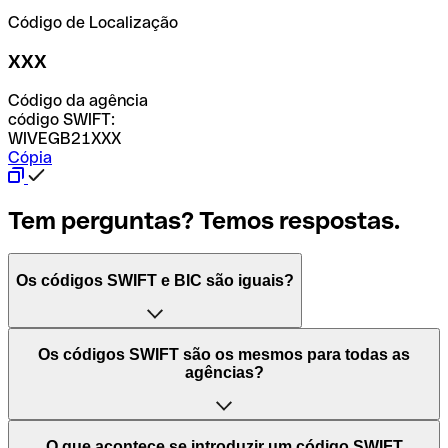
Código de Localização
XXX
Código da agência
código SWIFT:
WIVEGB21XXX
Cópia
Tem perguntas? Temos respostas.
Os códigos SWIFT e BIC são iguais?
O acrónimo SWIFT significa "Society for Worldwide
Os códigos SWIFT são os mesmos para todas as
Interbank Financial Telecommunication (Sociedade para
agências?
as Telecomunicações Financeiras Interbancárias
Mundiais)". Trata-se de uma rede mundial onde se
processam pagamentos entre países. Por outro lado, BIC
Depende dos bancos. Nalguns casos, alguns usam o
O que acontece se introduzir um código SWIFT