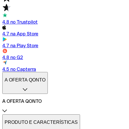
4.8 no Trustpilot
4.7 na App Store
4.7 na Play Store
4.8 no G2
4.5 no Capterra
A OFERTA QONTO
A OFERTA QONTO
Tarifas
Conta profissional online
PRODUTO E CARACTERÍSTICAS
Conta profissional freelance