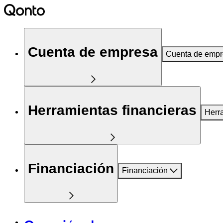
Cuenta de empresa
Cuenta de emp
Herramientas financieras
Herr
Financiación
Financiación