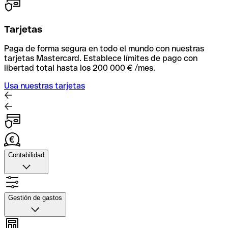
Tarjetas
Paga de forma segura en todo el mundo con nuestras
tarjetas Mastercard. Establece límites de pago con
libertad total hasta los 200 000 € /mes.
Usa nuestras tarjetas
Contabilidad
Contabilidad
Sube fotos de tus recibos, automatiza la facxturación y
Gestión de gastos
conecta con tu herramienta contable para una
conciliación rápida.
Gestión de gastos