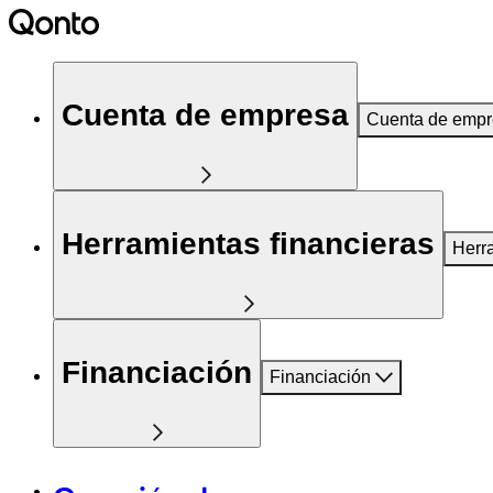
Cuenta de empresa
Cuenta de emp
Herramientas financieras
Herr
Financiación
Financiación