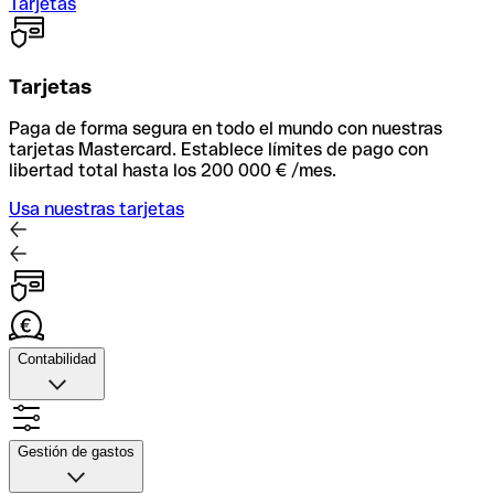
Tarjetas
Tarjetas
Paga de forma segura en todo el mundo con nuestras
tarjetas Mastercard. Establece límites de pago con
libertad total hasta los 200 000 € /mes.
Usa nuestras tarjetas
Contabilidad
Contabilidad
Sube fotos de tus recibos, automatiza la facxturación y
Gestión de gastos
conecta con tu herramienta contable para una
conciliación rápida.