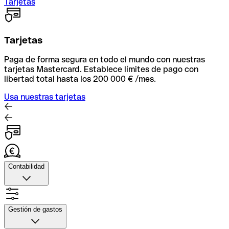
Tarjetas
Tarjetas
Paga de forma segura en todo el mundo con nuestras
tarjetas Mastercard. Establece límites de pago con
libertad total hasta los 200 000 € /mes.
Usa nuestras tarjetas
Contabilidad
Contabilidad
Sube fotos de tus recibos, automatiza la facxturación y
Gestión de gastos
conecta con tu herramienta contable para una
conciliación rápida.