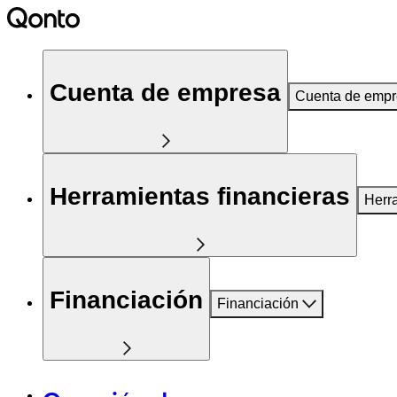
Cuenta de empresa
Cuenta de emp
Herramientas financieras
Herr
Financiación
Financiación