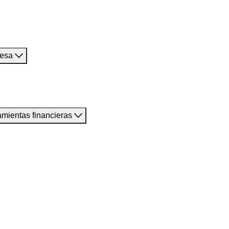
resa
amientas financieras