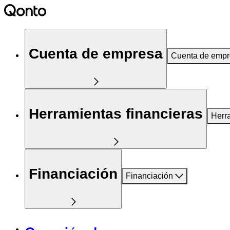
Cuenta de empresa
Cuenta de emp
Herramientas financieras
Herr
Financiación
Financiación