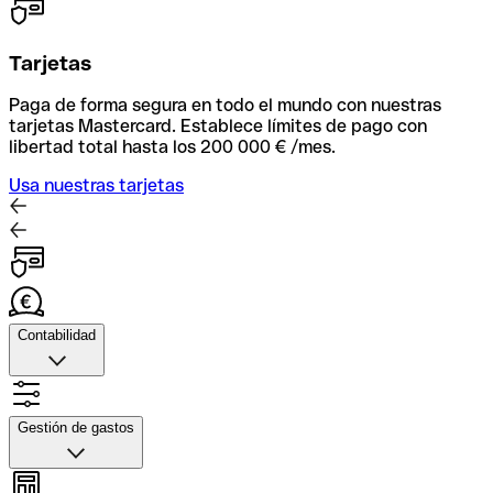
Tarjetas
Paga de forma segura en todo el mundo con nuestras
tarjetas Mastercard. Establece límites de pago con
libertad total hasta los 200 000 € /mes.
Usa nuestras tarjetas
Contabilidad
Contabilidad
Sube fotos de tus recibos, automatiza la facxturación y
Gestión de gastos
conecta con tu herramienta contable para una
conciliación rápida.
Gestión de gastos