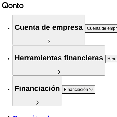
Cuenta de empresa
Cuenta de emp
Herramientas financieras
Herr
Financiación
Financiación