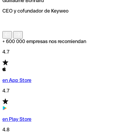
Guillaume Bonnard
de enviar tu transferencia.
CEO y cofundador de Keyweo
S
+ 600 000 empresas nos recomiendan
4.7
en App Store
4.7
en Play Store
4.8